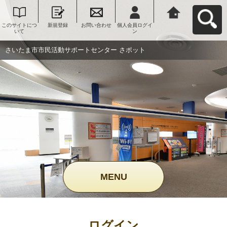
このサイトにつ
新規登録
お問い合わせ
個人会員ログイ
さいたま市市民
いて
ン
活動サポートセ
ンター さポット
へ戻る
さいたま市市民活動サポートセンター さポット
MENU
ログイン