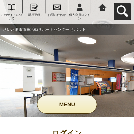
このサイトにつ
新規登録
お問い合わせ
個人会員ログイ
さいたま市市民
いて
ン
活動サポートセ
ンター さポット
へ戻る
さいたま市市民活動サポートセンター さポット
MENU
ログイン