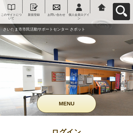
このサイトにつ
新規登録
お問い合わせ
個人会員ログイ
さいたま市市民
いて
ン
活動サポートセ
ンター さポット
へ戻る
さいたま市市民活動サポートセンター さポット
MENU
ログイン