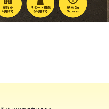
施設を
サポート機能
動画 De
利用する
を利用する
Saposen