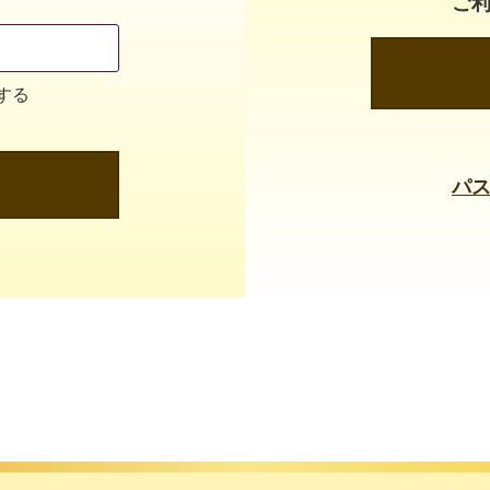
ご
する
パ