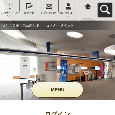
このサイトにつ
新規登録
お問い合わせ
個人会員ログイ
さいたま市市民
いて
ン
活動サポートセ
ンター さポット
へ戻る
さいたま市市民活動サポートセンター さポット
MENU
ログイン