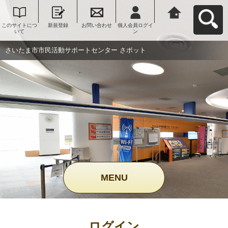
このサイトにつ
新規登録
お問い合わせ
個人会員ログイ
さいたま市市民
いて
ン
活動サポートセ
ンター さポット
へ戻る
さいたま市市民活動サポートセンター さポット
MENU
ログイン