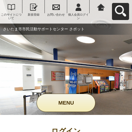
このサイトにつ
新規登録
お問い合わせ
個人会員ログイ
さいたま市市民
いて
ン
活動サポートセ
ンター さポット
へ戻る
さいたま市市民活動サポートセンター さポット
MENU
ログイン