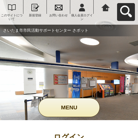
このサイトにつ
新規登録
お問い合わせ
個人会員ログイ
さいたま市市民
いて
ン
活動サポートセ
ンター さポット
へ戻る
さいたま市市民活動サポートセンター さポット
MENU
ログイン