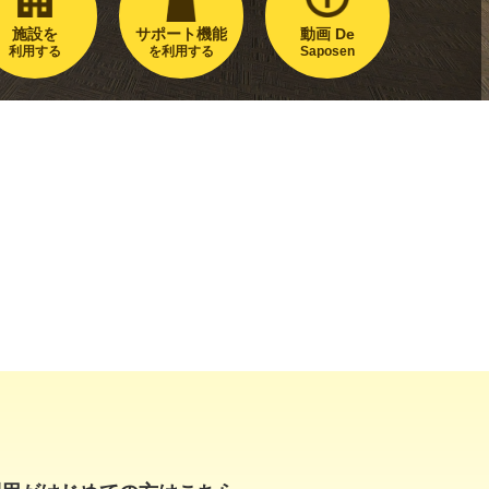
施設を
サポート機能
動画 De
利用する
を利用する
Saposen