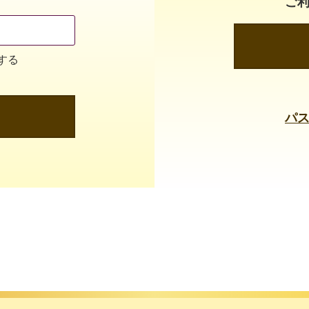
ご
する
パ