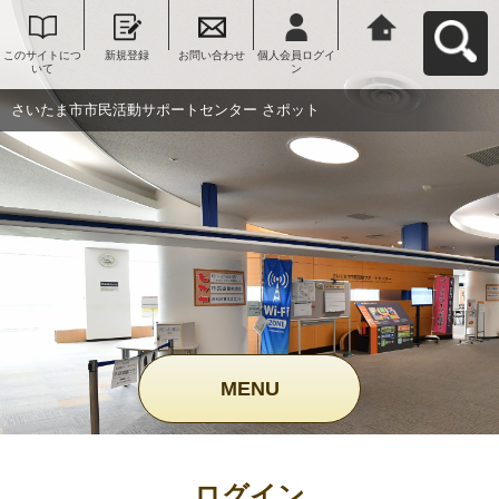
このサイトにつ
新規登録
お問い合わせ
個人会員ログイ
さいたま市市民
いて
ン
活動サポートセ
ンター さポット
へ戻る
さいたま市市民活動サポートセンター さポット
MENU
ログイン