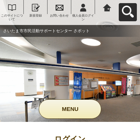
このサイトにつ
新規登録
お問い合わせ
個人会員ログイ
さいたま市市民
いて
ン
活動サポートセ
ンター さポット
へ戻る
さいたま市市民活動サポートセンター さポット
MENU
ログイン