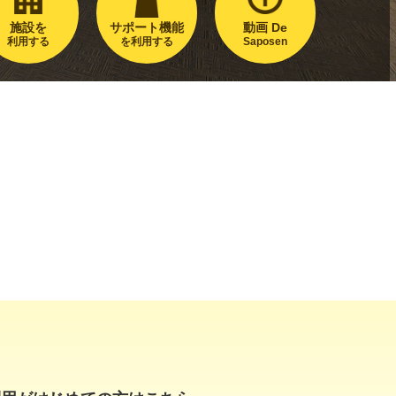
施設を
サポート機能
動画 De
利用する
を利用する
Saposen