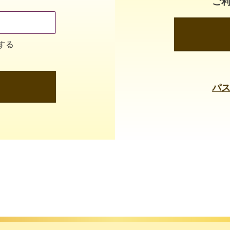
ご
する
パ