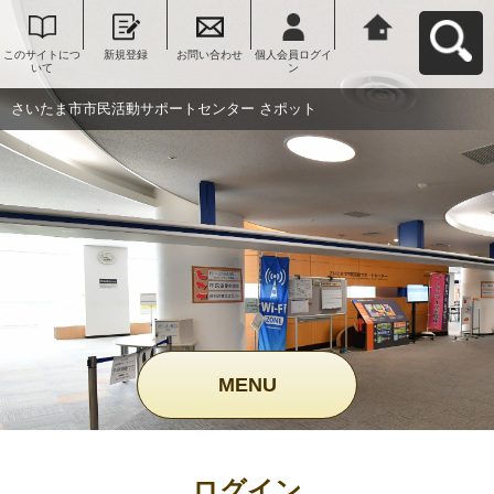
このサイトにつ
新規登録
お問い合わせ
個人会員ログイ
さいたま市市民
いて
ン
活動サポートセ
ンター さポット
へ戻る
さいたま市市民活動サポートセンター さポット
MENU
ログイン