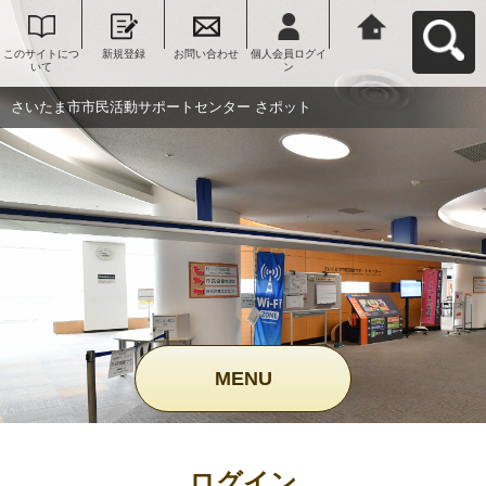
このサイトにつ
新規登録
お問い合わせ
個人会員ログイ
さいたま市市民
いて
ン
活動サポートセ
ンター さポット
へ戻る
さいたま市市民活動サポートセンター さポット
MENU
ログイン