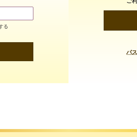
ご
する
パ