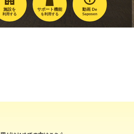
施設を
サポート機能
動画 De
利用する
を利用する
Saposen