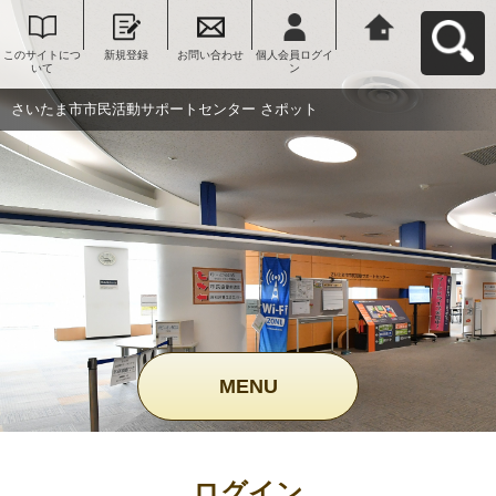
このサイトにつ
新規登録
お問い合わせ
個人会員ログイ
さいたま市市民
いて
ン
活動サポートセ
ンター さポット
へ戻る
さいたま市市民活動サポートセンター さポット
MENU
ログイン