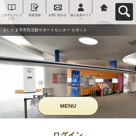
このサイトにつ
新規登録
お問い合わせ
個人会員ログイ
さいたま市市民
いて
ン
活動サポートセ
ンター さポット
へ戻る
さいたま市市民活動サポートセンター さポット
MENU
ログイン