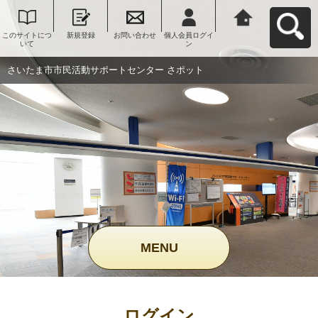
このサイトにつ
新規登録
お問い合わせ
個人会員ログイ
さいたま市市民
いて
ン
活動サポートセ
ンター さポット
へ戻る
さいたま市市民活動サポートセンター さポット
MENU
ログイン