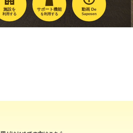
施設を
サポート機能
動画 De
利用する
を利用する
Saposen