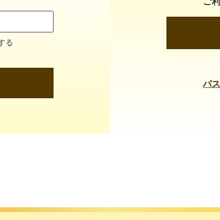
ご
する
パ