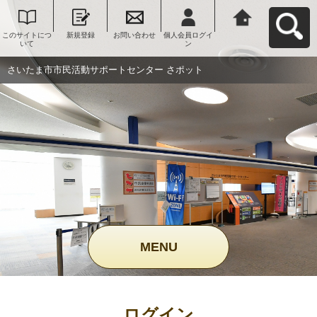
このサイトにつ
新規登録
お問い合わせ
個人会員ログイ
さいたま市市民
いて
ン
活動サポートセ
ンター さポット
へ戻る
さいたま市市民活動サポートセンター さポット
MENU
ログイン