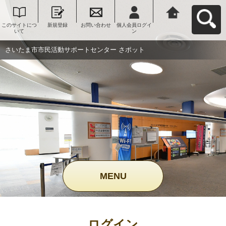
このサイトにつ
新規登録
お問い合わせ
個人会員ログイ
さいたま市市民
いて
ン
活動サポートセ
ンター さポット
へ戻る
さいたま市市民活動サポートセンター さポット
MENU
ログイン