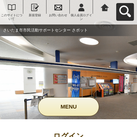
このサイトにつ
新規登録
お問い合わせ
個人会員ログイ
さいたま市市民
いて
ン
活動サポートセ
ンター さポット
へ戻る
さいたま市市民活動サポートセンター さポット
MENU
ログイン