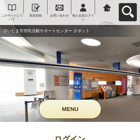
このサイトにつ
新規登録
お問い合わせ
個人会員ログイ
さいたま市市民
いて
ン
活動サポートセ
ンター さポット
へ戻る
さいたま市市民活動サポートセンター さポット
MENU
ログイン