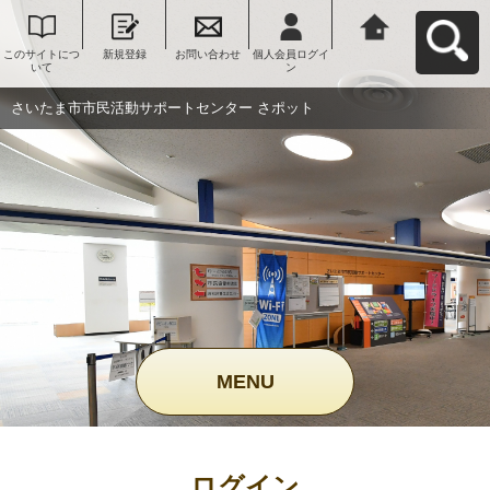
このサイトにつ
新規登録
お問い合わせ
個人会員ログイ
さいたま市市民
いて
ン
活動サポートセ
ンター さポット
へ戻る
さいたま市市民活動サポートセンター さポット
MENU
ログイン