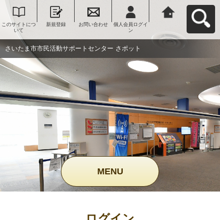
このサイトにつ
新規登録
お問い合わせ
個人会員ログイ
さいたま市市民
いて
ン
活動サポートセ
ンター さポット
へ戻る
さいたま市市民活動サポートセンター さポット
MENU
ログイン