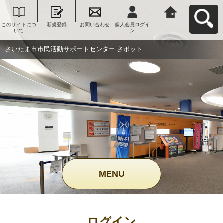
このサイトにつ
新規登録
お問い合わせ
個人会員ログイ
さいたま市市民
いて
ン
活動サポートセ
ンター さポット
へ戻る
さいたま市市民活動サポートセンター さポット
MENU
ログイン