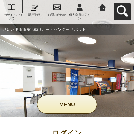
このサイトにつ
新規登録
お問い合わせ
個人会員ログイ
さいたま市市民
いて
ン
活動サポートセ
ンター さポット
へ戻る
さいたま市市民活動サポートセンター さポット
MENU
ログイン