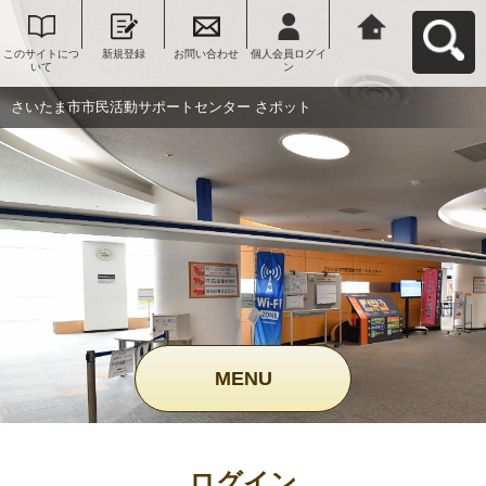
このサイトにつ
新規登録
お問い合わせ
個人会員ログイ
さいたま市市民
いて
ン
活動サポートセ
ンター さポット
へ戻る
さいたま市市民活動サポートセンター さポット
MENU
ログイン