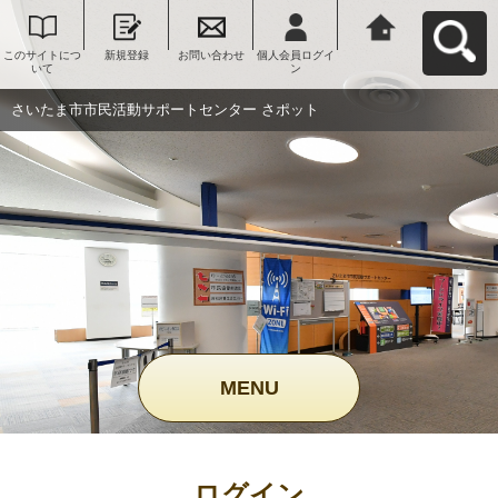
このサイトにつ
新規登録
お問い合わせ
個人会員ログイ
さいたま市市民
いて
ン
活動サポートセ
ンター さポット
へ戻る
さいたま市市民活動サポートセンター さポット
MENU
ログイン