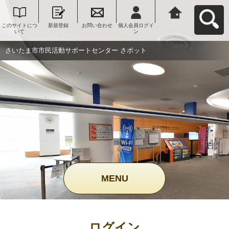
このサイトにつ
新規登録
お問い合わせ
個人会員ログイ
さいたま市市民
いて
ン
活動サポートセ
ンター さポット
へ戻る
さいたま市市民活動サポートセンター さポット
MENU
ログイン