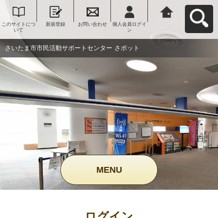
このサイトにつ
新規登録
お問い合わせ
個人会員ログイ
さいたま市市民
いて
ン
活動サポートセ
ンター さポット
へ戻る
さいたま市市民活動サポートセンター さポット
MENU
ログイン