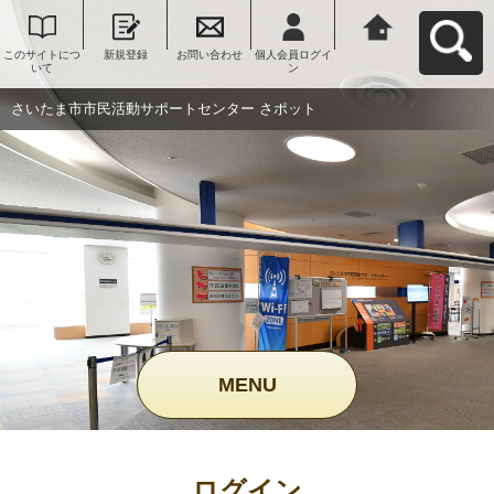
このサイトにつ
新規登録
お問い合わせ
個人会員ログイ
さいたま市市民
いて
ン
活動サポートセ
ンター さポット
へ戻る
さいたま市市民活動サポートセンター さポット
MENU
ログイン