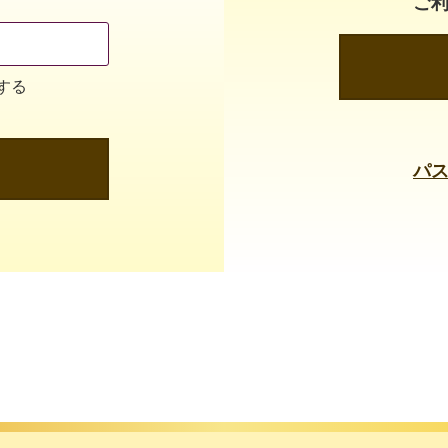
ご
する
パ