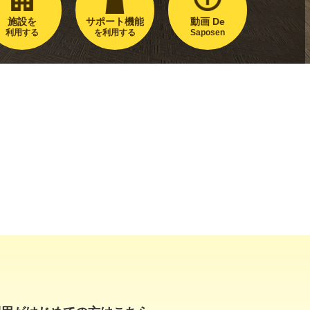
施設を
サポート機能
動画 De
利用する
を利用する
Saposen