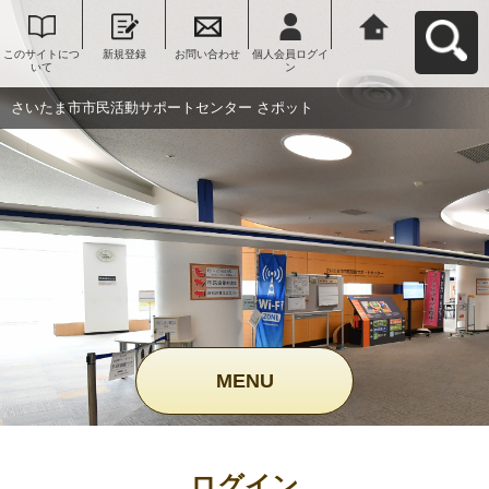
このサイトにつ
新規登録
お問い合わせ
個人会員ログイ
さいたま市市民
いて
ン
活動サポートセ
ンター さポット
へ戻る
さいたま市市民活動サポートセンター さポット
MENU
ログイン