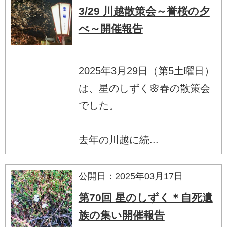
3/29 川越散策会～誉桜の夕
べ～開催報告
2025年3月29日（第5土曜日）
は、星のしずく🌸春の散策会
でした。
去年の川越に続...
公開日：2025年03月17日
第70回 星のしずく＊自死遺
族の集い開催報告