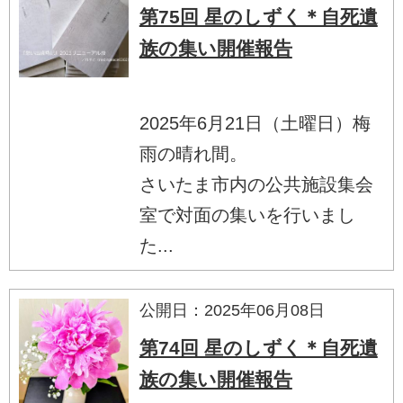
第75回 星のしずく＊自死遺
族の集い開催報告
2025年6月21日（土曜日）梅
雨の晴れ間。
さいたま市内の公共施設集会
室で対面の集いを行いまし
た...
公開日：2025年06月08日
第74回 星のしずく＊自死遺
族の集い開催報告