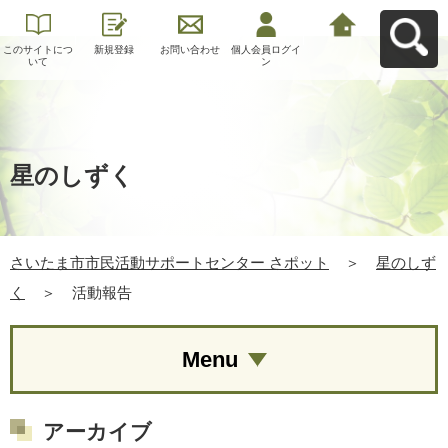
このサイトにつ
新規登録
お問い合わせ
個人会員ログイ
さいたま市市民
いて
ン
活動サポートセ
ンター さポット
へ戻る
星のしずく
さいたま市市民活動サポートセンター さポット
＞
星のしず
く
＞
活動報告
Menu
アーカイブ