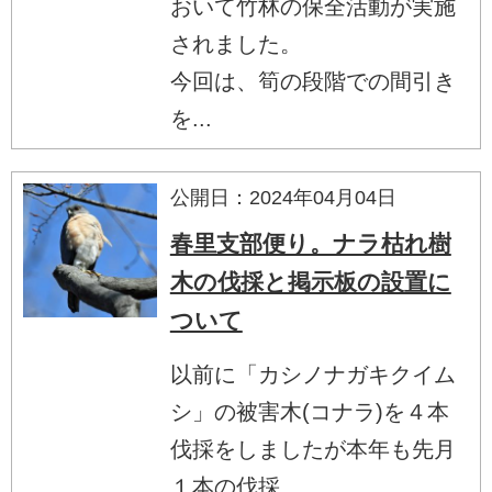
おいて竹林の保全活動が実施
されました。
今回は、筍の段階での間引き
を...
公開日：2024年04月04日
春里支部便り。ナラ枯れ樹
木の伐採と掲示板の設置に
ついて
以前に「カシノナガキクイム
シ」の被害木(コナラ)を４本
伐採をしましたが本年も先月
１本の伐採