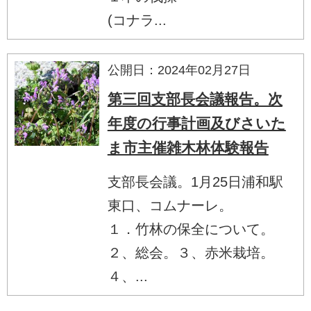
(コナラ...
公開日：2024年02月27日
第三回支部長会議報告。次
年度の行事計画及びさいた
ま市主催雑木林体験報告
支部長会議。1月25日浦和駅
東口、コムナーレ。
１．竹林の保全について。
２、総会。３、赤米栽培。
４、...