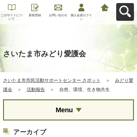
このサイトにつ
新規登録
お問い合わせ
個人会員ログイ
さいたま市市民
いて
ン
活動サポートセ
ンター さポット
へ戻る
さいたま市みどり愛護会
さいたま市市民活動サポートセンター さポット
＞
みどり愛
護会
＞
活動報告
＞
自然、環境、生き物共生
Menu
アーカイブ