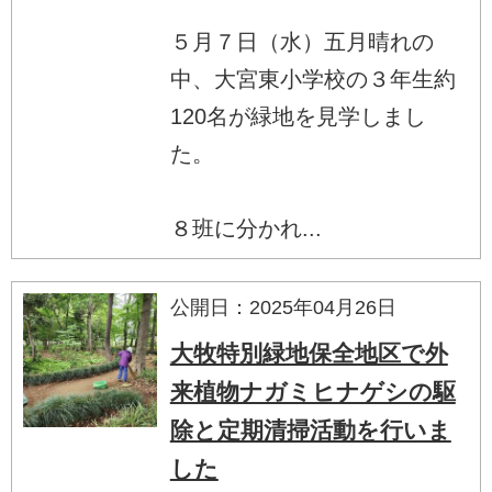
５月７日（水）五月晴れの
中、大宮東小学校の３年生約
120名が緑地を見学しまし
た。
８班に分かれ...
公開日：2025年04月26日
大牧特別緑地保全地区で外
来植物ナガミヒナゲシの駆
除と定期清掃活動を行いま
した